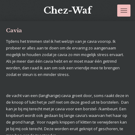
Ga
Chez-Waf
direct
naar
de
Cavia
hoofdinhoud
Tijdens het trimmen stel ik het welzijn van je cavia voorop. Ik
probeer er alles aan te doen om de ervaring zo aangenaam
mogelijk te houden zodat je cavia zo min mogelijk stress ervaart.
Als je meer dan één cavia hebt en er moet maar één getrimd
worden, dan raad ik aan om ook een vriendje mee te brengen
zodat er steun is en minder stress.
de vacht van een (langharige) cavia groeit door, soms raakt deze in
de knoop of lukt het je zelf niet om deze goed uit te borstelen. Dan
kan je bij mij terecht met je cavia voor een borstel- /kambeurt. Een
knipbeurt wordt ook gedaan bij lange cavia’s waarvan het haar op
de grond hangt. Voor nagels knippen of klitten te verwijderen kan
je bij mij ook terecht. Deze worden eruit geknipt of geschoren, te